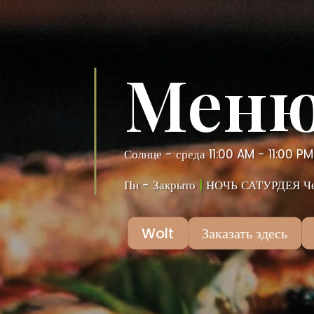
Мен
Солнце - среда 11:00 AM - 11:00 P
Пн - Закрыто
|
НОЧЬ САТУРДЕЯ Чере
Wolt
Заказать здесь