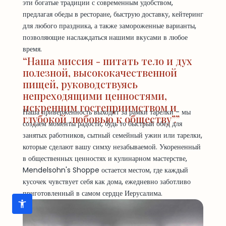
эти богатые традиции с современным удобством,
предлагая обеды в ресторане, быструю доставку, кейтеринг
для любого праздника, а также замороженные варианты,
позволяющие наслаждаться нашими вкусами в любое
время.
“Наша миссия - питать тело и дух
полезной, высококачественной
пищей, руководствуясь
непреходящими ценностями,
искренним гостеприимством и
Наша приверженность выходит за рамки тарелки - мы
глубокой любовью к обществу”.”
создаем моменты радости, будь то быстрый обед для
занятых работников, сытный семейный ужин или тарелки,
которые сделают вашу симху незабываемой. Укорененный
в общественных ценностях и кулинарном мастерстве,
Mendelsohn's Shoppe остается местом, где каждый
кусочек чувствует себя как дома, ежедневно заботливо
приготовленный в самом сердце Иерусалима.