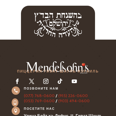
ПИЦЦЕРИЯ ГИВАТ ШАУЛЬ ИЗРАИЛЬ
ПОЗВОНИТЕ НАМ

(077) 768-0600
/
(915) 226-0600
(053) 769-0600
/
(903) 494-0600

ПОСЕТИТЕ НАС

Улица Бейт ха-Дефус, 11, Гиват Шауль,