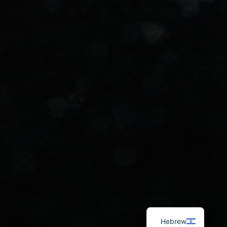
Russian
Spanish
French
English
Hebrew